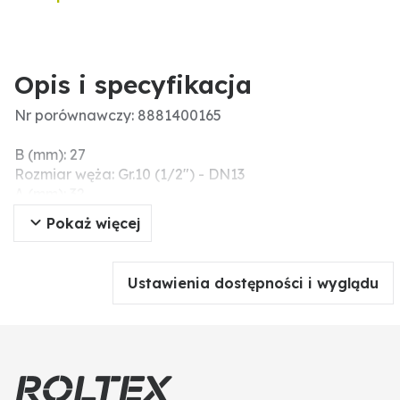
Opis i specyfikacja
Nr porównawczy: 8881400165
B (mm): 27
Rozmiar węża: Gr.10 (1/2") - DN13
A (mm): 32
Wersja: złączka 45° rozmiar 10 DN13
Pokaż więcej
Gwint: 7/8" - 18UNF-2A
Ustawienia dostępności i wyglądu