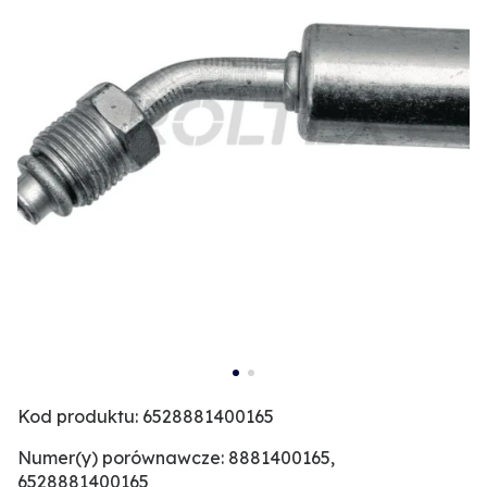
Kod produktu: 6528881400165
Numer(y) porównawcze: 8881400165,
6528881400165