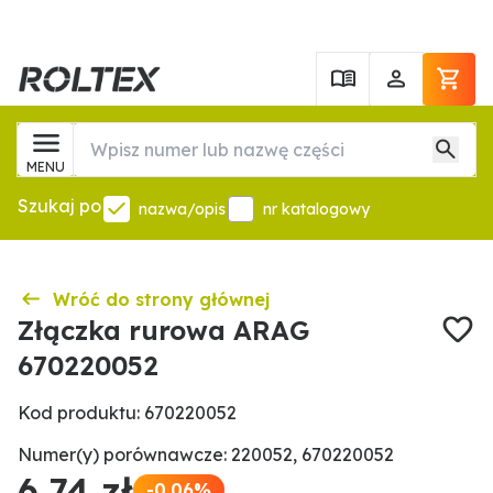
MENU
Szukaj po
nazwa/opis
nr katalogowy
Wróć do strony głównej
Złączka rurowa ARAG
670220052
Kod produktu: 670220052
Numer(y) porównawcze: 220052, 670220052
6,74 zł
-0.06%