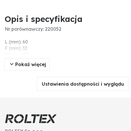
Opis i specyfikacja
Nr porównawczy: 220052
L (mm): 60
F (mm): 32
H (mm): 55
M (cale): 1 1/4"
Pokaż więcej
D (mm): 59
Gwint zew. (cale): 1 1/4"
Materiał: PP
Ustawienia dostępności i wyglądu