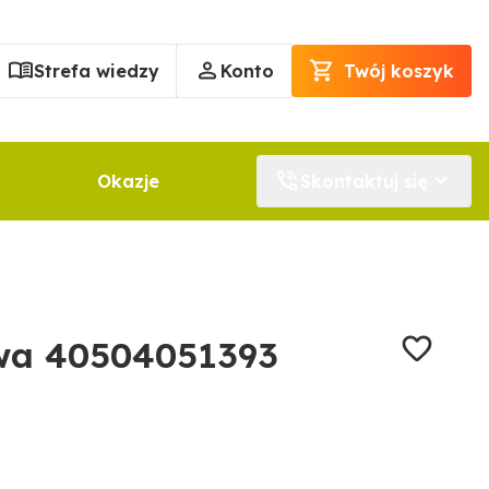
Strefa wiedzy
Konto
Twój koszyk
Okazje
Skontaktuj się
wa 40504051393