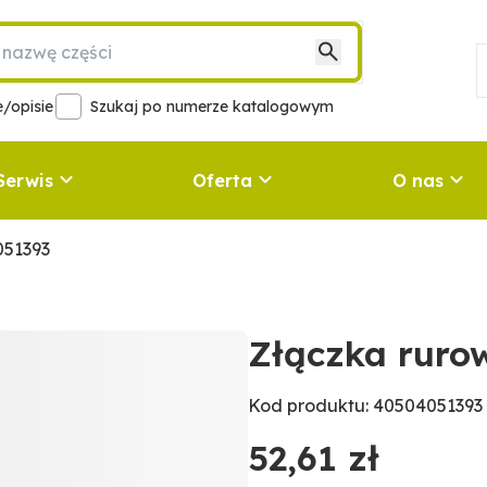
/opisie
Szukaj po numerze katalogowym
Serwis
Oferta
O nas
051393
Złączka ruro
Kod produktu: 40504051393
52,61 zł