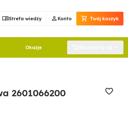
Strefa wiedzy
Konto
Twój koszyk
Okazje
Skontaktuj się
wa 2601066200