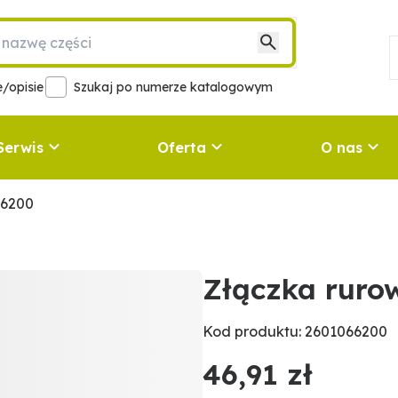
/opisie
Szukaj po numerze katalogowym
Serwis
Oferta
O nas
66200
Złączka ruro
Kod produktu: 2601066200
46,91 zł