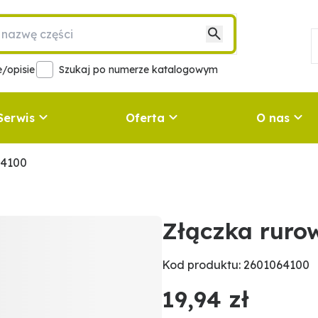
/opisie
Szukaj po numerze katalogowym
Serwis
Oferta
O nas
64100
Złączka ruro
Kod produktu: 2601064100
19,94 zł