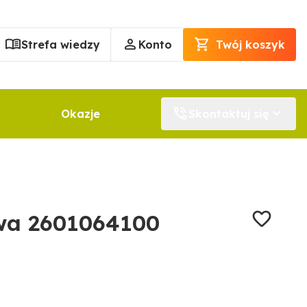
Strefa wiedzy
Konto
Twój koszyk
Okazje
Skontaktuj się
wa 2601064100