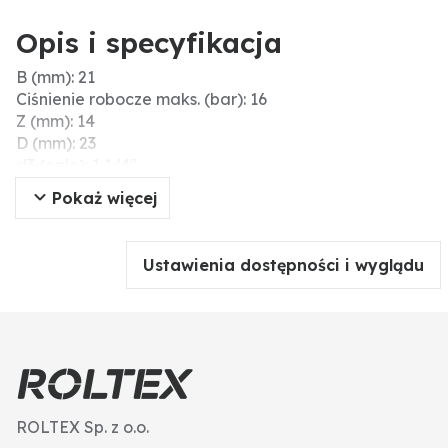
Opis i specyfikacja
B (mm): 21
Ciśnienie robocze maks. (bar): 16
Z (mm): 14
D (mm): 23
d3 (cale): 1 1/4"
Materiał: PVC-U
Pokaż więcej
Rozmiar klucza (mm): 55
Gwint zew. (cale): 1"
Gwint wew. (cale): 1 1/4"
Ustawienia dostępności i wyglądu
Ø d1 (cale): 1"
ROLTEX Sp. z o.o.