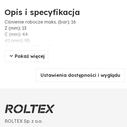
Opis i specyfikacja
Ciśnienie robocze maks. (bar): 16
Z (mm): 13
C (mm): 44
d1 (mm): 90
Ø wew. (mm): 75 → 63
Materiał: PVC-U
Pokaż więcej
B (mm): 51
D (mm): 38
d2 (mm): 75
Ustawienia dostępności i wyglądu
d3 (mm): 63
ROLTEX Sp. z o.o.