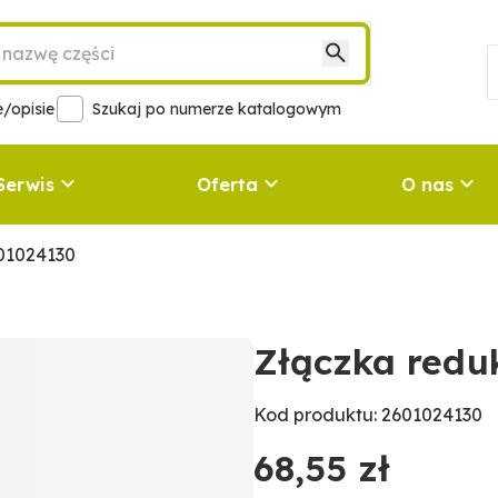
/opisie
Szukaj po numerze katalogowym
Serwis
Oferta
O nas
01024130
Złączka redu
Kod produktu: 2601024130
68,55 zł