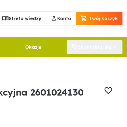
Strefa wiedzy
Konto
Twój koszyk
Okazje
Skontaktuj się
kcyjna 2601024130