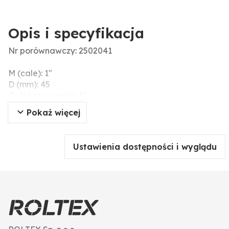
Opis i specyfikacja
Nr porównawczy: 2502041
M (cale): 1"
D (mm): 45
Gwint zew. (cale): 1"
H1 (mm): 22
Pokaż więcej
Materiał: PP
L (mm): 79
H (mm): 45
Ustawienia dostępności i wyglądu