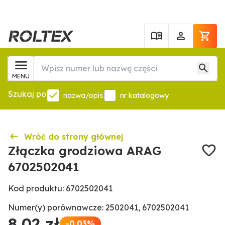
MENU
Szukaj po
nazwa/opis
nr katalogowy
Wróć do strony głównej
Złączka grodziowa ARAG
6702502041
Kod produktu: 6702502041
Numer(y) porównawcze: 2502041, 6702502041
8,02 zł
-0.03%