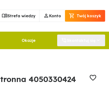
Strefa wiedzy
Konto
Twój koszyk
Okazje
Skontaktuj się
stronna 4050330424