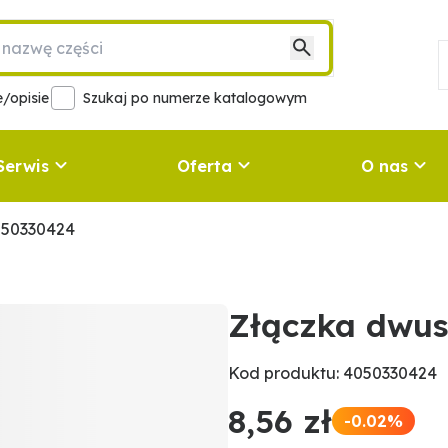
/opisie
Szukaj po numerze katalogowym
Serwis
Oferta
O nas
050330424
Złączka dwu
Kod produktu: 4050330424
8,56 zł
-0.02%