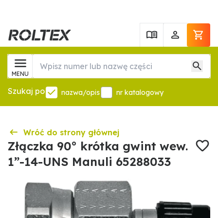
MENU
Szukaj po
nazwa/opis
nr katalogowy
Wróć do strony głównej
Złączka 90° krótka gwint wew.
1”-14-UNS Manuli 65288033