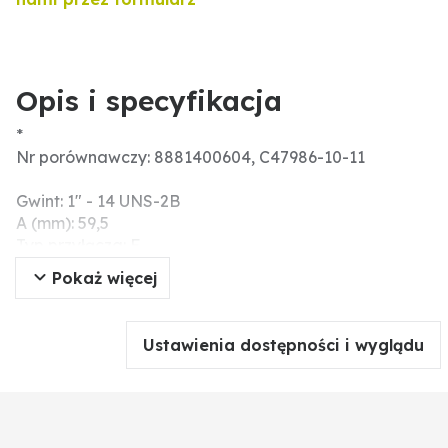
Opis i specyfikacja
*
Nr porównawczy: 8881400604, C47986-10-11
Gwint: 1" - 14 UNS-2B
A (mm): 59,5
Typ przyłącza: F
B (mm): 21,5
Pokaż więcej
Rozmiar węża: Gr.10 (1/2") - DN13
Wersja: złączka 90° rozmiar 10 DN13
C (mm): 16,4
Ustawienia dostępności i wyglądu
H (mm): 29