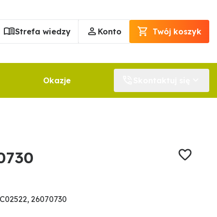
Strefa wiedzy
Konto
Twój koszyk
Okazje
Skontaktuj się
0730
C02522, 26070730