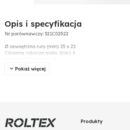
Opis i specyfikacja
Nr porównawczy: 321C02522
Ø zewnętrzna rury (mm): 25 x 22
Ciśnienie robocze maks. (bar): 6
Materiał: PP polipropylen
Dodatkowe informacje: Złączka przejściowa PN6
Pokaż więcej
z 1 złączem śrubowym i 1 złączem wtykowym
do łączenia innych systemów liniowych
takie jak miedź, PEX, polibutylen
Produkty