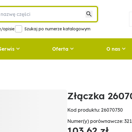
/opisie
Szukaj po numerze katalogowym
Serwis
Oferta
O nas
Złączka 2607
Kod produktu: 26070730
Numer(y) porównawcze: 321
103,62 zł