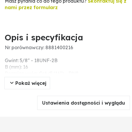
Masz pytania co do tego produktu?
Skontaktuj się z
nami przez formularz
Opis i specyfikacja
Nr porównawczy: 8881400216
Gwint: 5/8" - 18UNF-2B
B (mm): 16
Rozmiar węża: Gr.6 (5/16") - DN8
A (mm): 48
Pokaż więcej
Wersja: złączka prosta rozmiar 6 DN8
Ustawienia dostępności i wyglądu