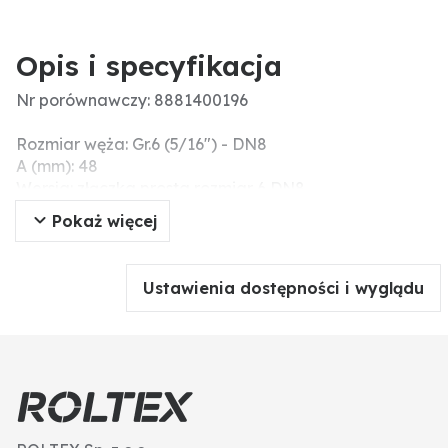
Opis i specyfikacja
Nr porównawczy: 8881400196
Rozmiar węża: Gr.6 (5/16") - DN8
A (mm): 48
Wersja: złączka prosta rozmiar 6 DN8
Gwint: 5/8" - 18UNF-2A
Pokaż więcej
Ustawienia dostępności i wyglądu