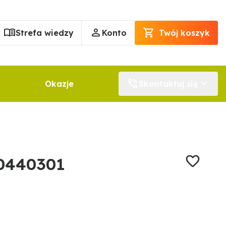
Strefa wiedzy
Konto
Twój koszyk
Okazje
Skontaktuj się
50440301