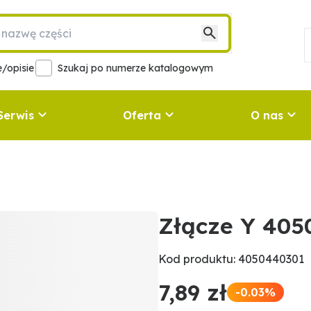
/opisie
Szukaj po numerze katalogowym
Serwis
Oferta
O nas
Złącze Y 40
Kod produktu: 4050440301
7,89 zł
-0.03%