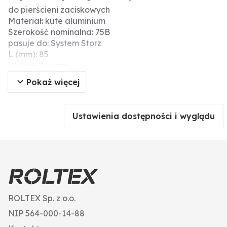
do pierścieni zaciskowych
Materiał: kute aluminium
Szerokość nominalna: 75B
pasuje do: System Storz
L (mm): 85
Wersja: 2 knagi
D (mm): 75
Pokaż więcej
A (rozstaw knag mm): 89
Dodatkowe informacje: Dostarczane bez pierścienia
zaciskowego.
Ustawienia dostępności i wyglądu
ROLTEX Sp. z o.o.
NIP 564-000-14-88