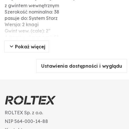
z gwintem wewnętrznym
Szerokość nominalna: 38
pasuje do: System Storz
Wersja: 2 knagi
Gwint wew. (cale): 2"
A (rozstaw knag mm): 51
Materiał: kute aluminium
Pokaż więcej
Ustawienia dostępności i wyglądu
ROLTEX Sp. z o.o.
NIP 564-000-14-88