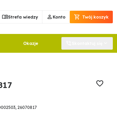
Strefa wiedzy
Konto
Twój koszyk
Okazje
Skontaktuj się
817
0002503, 26070817