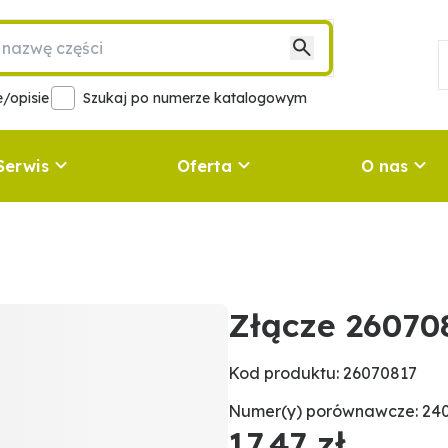
/opisie
Szukaj po numerze katalogowym
Serwis
Oferta
O nas
Złącze 26070
Kod produktu: 26070817
Numer(y) porównawcze: 24
17,47 zł