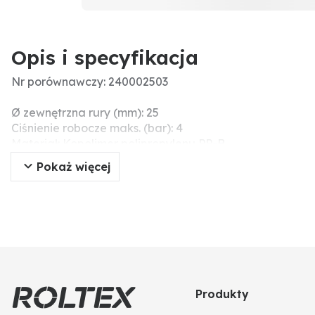
Opis i specyfikacja
Nr porównawczy: 240002503
Ø zewnętrzna rury (mm): 25
Ciśnienie robocze maks. (bar): 4
Materiał: Kopolimer polipropylenu PP-B
Przyłącze: 25 x 1
Pokaż więcej
Dodatkowe informacje: • 1x gwint zewnętrzny
Produkty