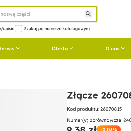
/opisie
Szukaj po numerze katalogowym
Serwis
Oferta
O nas
Złącze 26070
Kod produktu: 26070815
Numer(y) porównawcze: 24
9,38 zł
-0.03%