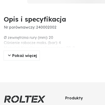
Opis i specyfikacja
Nr porównawczy: 240002002
Ø zewnętrzna rury (mm): 20
Ciśnienie robocze maks. (bar): 4
Materiał: Kopolimer polipropylenu PP-B
Przyłącze: 20 x 3/4”
Pokaż więcej
Dodatkowe informacje: • 1x gwint zewnętrzny
Produkty