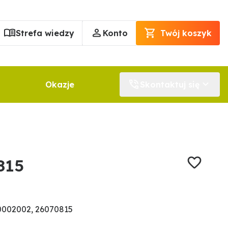
Strefa wiedzy
Konto
Twój koszyk
Okazje
Skontaktuj się
815
0002002, 26070815