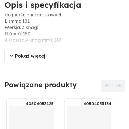
Opis i specyfikacja
do pierścieni zaciskowych
L (mm): 101
Wersja: 3 knagi
D (mm): 150
A (rozstaw knag mm): 160
Materiał: kute aluminium
Szerokość nominalna: 150
Pokaż więcej
pasuje do: system Storz
Dodatkowe informacje: Dostarczane bez pierścienia
zaciskowego.
Powiązane produkty
40504053125
40504053134