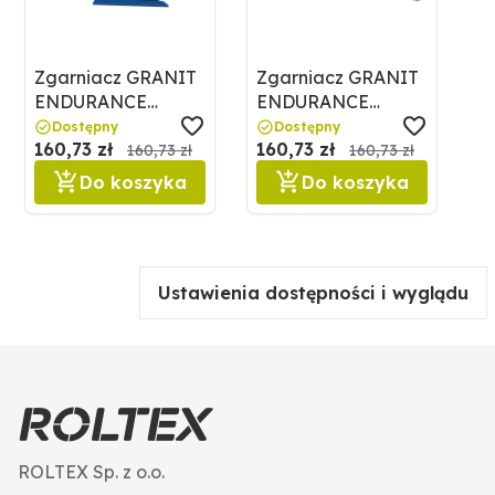
Zgarniacz GRANIT
Zgarniacz GRANIT
ENDURANCE
ENDURANCE
CARBIDE
CARBIDE 179316669
Dostępny
Dostępny
160,73 zł
160,73 zł
179316668
160,73 zł
160,73 zł
Do koszyka
Do koszyka
Ustawienia dostępności i wyglądu
ROLTEX Sp. z o.o.