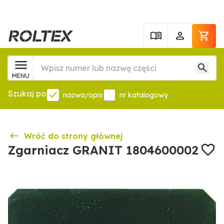
MENU
Szukaj po
nazwa/opis
nr katalogowy
Wróć do strony głównej
Zgarniacz GRANIT 1804600002