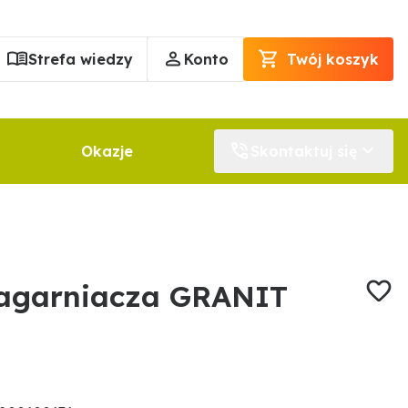
Strefa wiedzy
Konto
Twój koszyk
Okazje
Skontaktuj się
agarniacza GRANIT