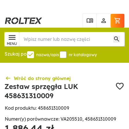
MENU
Szukaj po
nazwa/opis
nr katalogowy
Wróć do strony głównej
Zestaw sprzęgła LUK
458631310009
Kod produktu: 458631310009
Numer(y) porównawcze: VA205510, 458631310009
1 886,44 zł