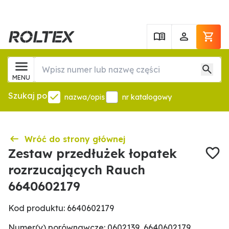
MENU
Szukaj po
nazwa/opis
nr katalogowy
Wróć do strony głównej
Zestaw przedłużek łopatek
rozrzucających Rauch
6640602179
Kod produktu: 6640602179
Numer(y) porównawcze: 0602139, 6640602179