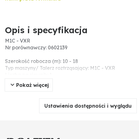
Opis i specyfikacja
M1C - VXR
Nr porównawczy: 0602139
Szerokość robocza (m): 10 - 18
Typ maszyny/ Talerz roztrząsający: M1C - VXR
Liczba na siewnik: 1
Pokaż więcej
Ustawienia dostępności i wyglądu