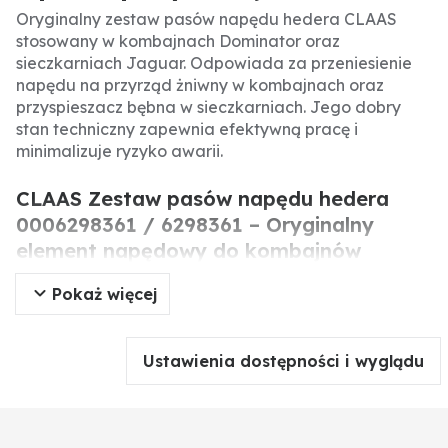
Oryginalny zestaw pasów napędu hedera CLAAS
stosowany w kombajnach Dominator oraz
sieczkarniach Jaguar. Odpowiada za przeniesienie
napędu na przyrząd żniwny w kombajnach oraz
przyspieszacz bębna w sieczkarniach. Jego dobry
stan techniczny zapewnia efektywną pracę i
minimalizuje ryzyko awarii.
CLAAS Zestaw pasów napędu hedera
0006298361 / 6298361 – Oryginalny
element napędowy do kombajnów
Dominator i sieczkarni Jaguar.
Pokaż więcej
Oryginalny zestaw pasów napędu hedera CLAAS to
precyzyjnie wykonany element układu napędowego,
Ustawienia dostępności i wyglądu
stosowany w kombajnach zbożowych Dominator oraz
sieczkarniach samobieżnych Jaguar. Odpowiada za
przeniesienie napędu na przyrząd żniwny w
kombajnach oraz na przyspieszacz bębna w