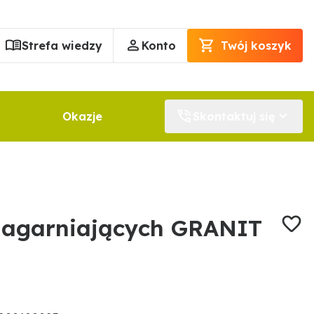
Strefa wiedzy
Konto
Twój koszyk
Okazje
Skontaktuj się
zagarniających GRANIT