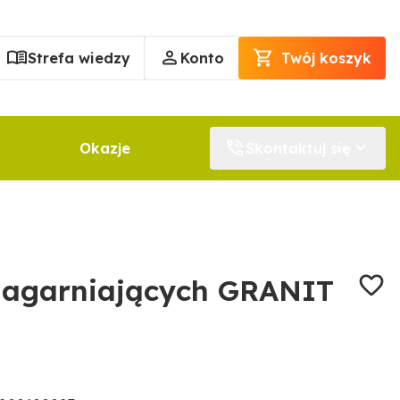
Strefa wiedzy
Konto
Twój koszyk
Okazje
Skontaktuj się
zagarniających GRANIT