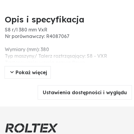
Opis i specyfikacja
S8 r/l 380 mm VxR
Nr porównawczy: R4087067
Wymiary (mm): 380
Typ maszyny/ Talerz roztrząsający: S8 - VXR
Zastosowanie: wersja prawa/lewa
Oznaczenie kolorystyczne: kolor pomarańczowy
Pokaż więcej
Szerokość robocza (m): 30 - 42
Liczba na siewnik: 1
Ustawienia dostępności i wyglądu