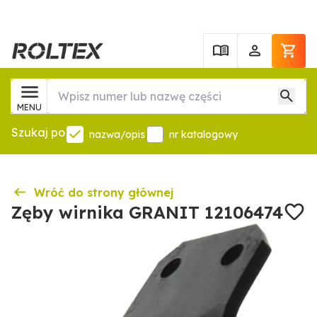
MENU
Szukaj po
nazwa/opis
nr katalogowy
Wróć do strony głównej
Zęby wirnika GRANIT 12106474