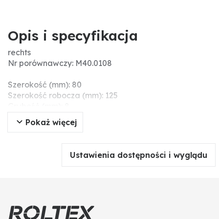
Opis i specyfikacja
rechts
Nr porównawczy: M40.0108
Szerokość (mm): 80
Szerokość robocza (mm): 125
Grubość (mm): 8
Ø otworu (mm): 12,5
Pokaż więcej
Wymiary montażowe (mm): 80
Długość (mm): 145
Rozstaw otworów (mm): 46
Ustawienia dostępności i wyglądu