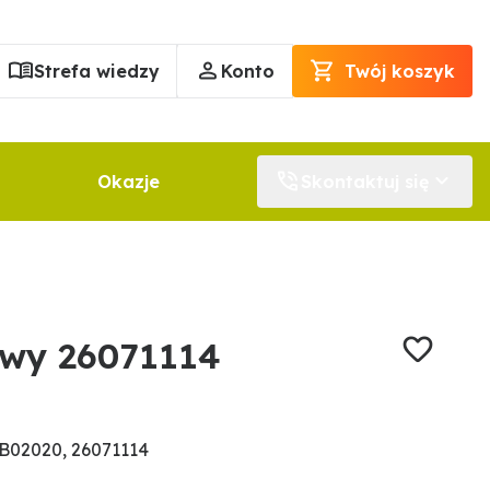
Strefa wiedzy
Konto
Twój koszyk
Okazje
Skontaktuj się
owy 26071114
B02020, 26071114