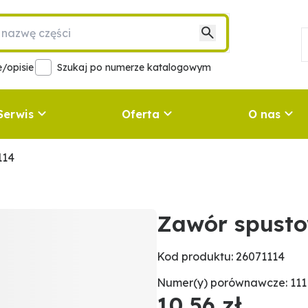
/opisie
Szukaj po numerze katalogowym
Serwis
Oferta
O nas
114
Zawór spust
Kod produktu: 26071114
Numer(y) porównawcze: 111
10,56 zł