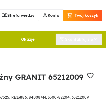
Strefa wiedzy
Konto
Twój koszyk
Okazje
Skontaktuj się
ężny GRANIT 65212009
7525, RE13886, 840084N, 3500-82204, 65212009