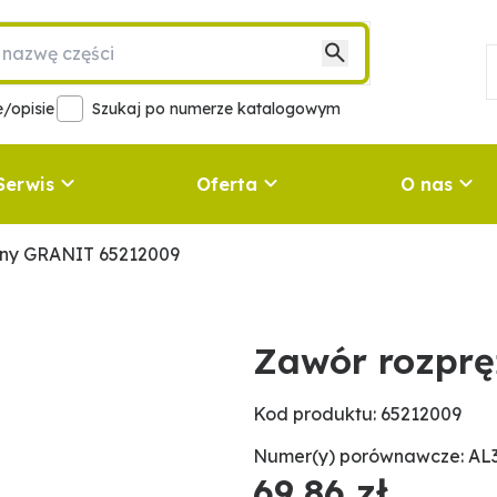
/opisie
Szukaj po numerze katalogowym
Serwis
Oferta
O nas
żny GRANIT 65212009
Zawór rozpr
Kod produktu: 65212009
Numer(y) porównawcze: AL3
69,86 zł