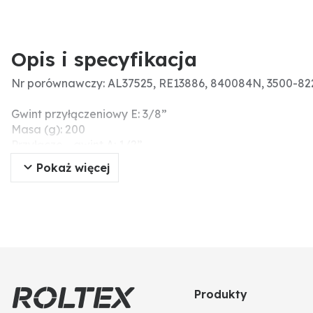
Opis i specyfikacja
Nr porównawczy: AL37525, RE13886, 840084N, 3500-8
Gwint przyłączeniowy E: 3/8”
Masa (g): 200
Przyłącze - gwint A: 1/2”
Gwint przyłączeniowy: F (M10)
Pokaż więcej
Długość (mm): 305
Wyposażenie: oring
Produkty