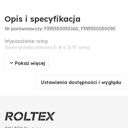
Opis i specyfikacja
Nr porównawczy: F395550050160, F395550050090
Wyposażenie: oring
Gwint przyłączeniowy E: # 6, 3/8" oring
Przyłącze - gwint A: # 8, 1/2" oring
Masa (g): 200
Pokaż więcej
Ustawienia dostępności i wyglądu