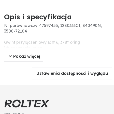
Opis i specyfikacja
Nr porównawczy: 47597455, 1280333C1, 840490N,
3500-72104
Gwint przyłączeniowy E: # 6, 3/8" oring
Wyposażenie: oring
Przyłącze - gwint A: # 8, 1/2" oring
Pokaż więcej
Masa (g): 195
Gwint przyłączeniowy: M
Ustawienia dostępności i wyglądu