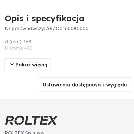
Opis i specyfikacja
Nr porównawczy: ARZO0160080000
d (mm): 168
H (mm): 420
h (mm): 60
L (mm): 145
Pokaż więcej
Ø (mm): 80
Ciśnienie robocze (bar): 4
D (mm): 80
Ustawienia dostępności i wyglądu
Natężenie przepływu (l/min): 8000
Zakres temperatury (°C): -15°C → +80°C
h1 (mm): 162
ROLTEX Sp. z o.o.