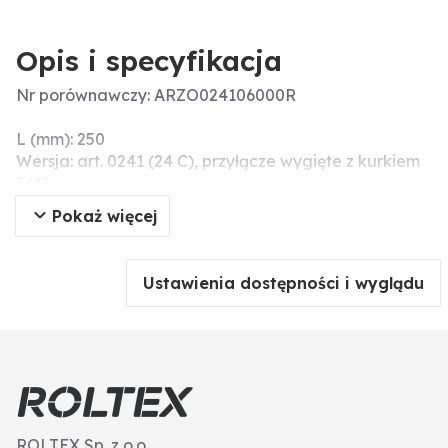
Opis i specyfikacja
Nr porównawczy: ARZO024106000R
L (mm): 250
Wersja: art. 0241 (24 C), przyłącze wygięte z kurkiem
3/4"
h (mm): 285
Pokaż więcej
Przyłącze węża (mm): 60
Ø (mm): 60
H (mm): 442
Ustawienia dostępności i wyglądu
Menke-Nr.: 25978
ROLTEX Sp. z o.o.