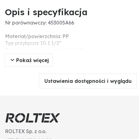
Opis i specyfikacja
Nr porównawczy: 453005A66
Materiał/powierzchnia: PP
Typ przyłącza: IG 1 1/2"
Ciśnienie robocze maks. (bar): 10
Wersja: 2-Wege
Pokaż więcej
Ciśnienie (bar): 10
Kula: PP
Gwint (BSP): 1 1/2"
Ustawienia dostępności i wyglądu
ROLTEX Sp. z o.o.