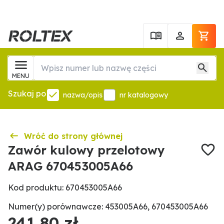
MENU
Szukaj po
nazwa/opis
nr katalogowy
Wróć do strony głównej
Zawór kulowy przelotowy
ARAG 670453005A66
Kod produktu: 670453005A66
Numer(y) porównawcze: 453005A66, 670453005A66
241,80 zł