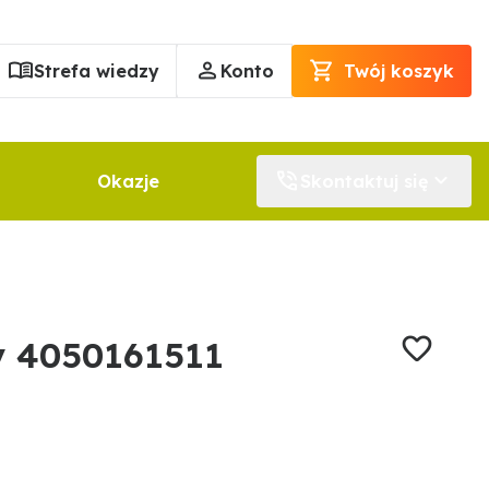
Strefa wiedzy
Konto
Twój koszyk
Okazje
Skontaktuj się
y 4050161511