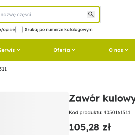
/opisie
Szukaj po numerze katalogowym
Serwis
Oferta
O nas
511
Zawór kulow
Kod produktu: 4050161511
105,28 zł