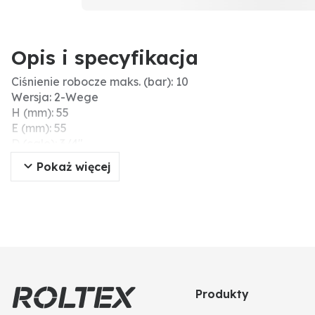
Opis i specyfikacja
Ciśnienie robocze maks. (bar): 10
Wersja: 2-Wege
H (mm): 55
E (mm): 55
D (cale): 3/4"
L (mm): 64
Pokaż więcej
Materiał/powierzchnia: PP
Typ przyłącza: IG 3/4"
C (mm): 19,5
DN (mm): 20
A (mm): 48
B (mm): 54
Produkty