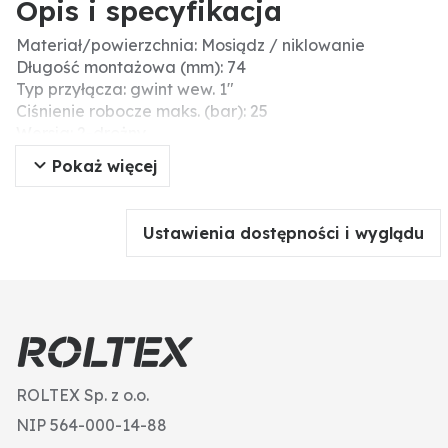
Opis i specyfikacja
Materiał/powierzchnia: Mosiądz / niklowanie
Długość montażowa (mm): 74
Typ przyłącza: gwint wew. 1″
Ciśnienie robocze maks. (bar): 25
Wersja: 2-drożny
Przyłącze (cale): 1”
Pokaż więcej
Przyłącze: 1”
Ustawienia dostępności i wyglądu
ROLTEX Sp. z o.o.
NIP 564-000-14-88