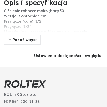
Opis i specyfikacja
Ciśnienie robocze maks. (bar): 30
Wersja: z opróżnianiem
Przyłącze (cale): 1/2”
Przyłącze: 1/2”
Materiał/powierzchnia: Mosiądz / niklowanie
Długość montażowa (mm): 54.5
Pokaż więcej
Typ przyłącza: gwint wew. 1/2″
Ustawienia dostępności i wyglądu
ROLTEX Sp. z o.o.
NIP 564-000-14-88