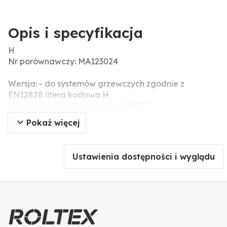
Opis i specyfikacja
H
Nr porównawczy: MA123024
Wersja: - do systemów grzewczych zgodnie z
EN12828 litera kodowa H
ciśnienie reakcji 3 bary, maks. 100°C
Dodatkowe informacje: Membranowy zawór
Pokaż więcej
bezpieczeństwa o kątowym kształcie z obciążeniem
sprężynowym. Do ochrony systemów pod ciśnieniem
przed przekroczeniem dopuszczalnego ciśnienia. Do
Ustawienia dostępności i wyglądu
mediów gazowych i płynnych.
Sterowanie: Automatyczne otwieranie przy
przekroczeniu ustawionego ciśnienia przedmuchu.
mosiężna obudowa, membrana EPDM