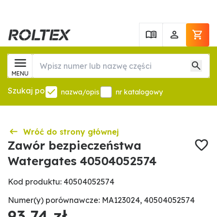
MENU
Szukaj po
nazwa/opis
nr katalogowy
Wróć do strony głównej
Zawór bezpieczeństwa
Watergates 40504052574
Kod produktu: 40504052574
Numer(y) porównawcze: MA123024, 40504052574
93,74 zł