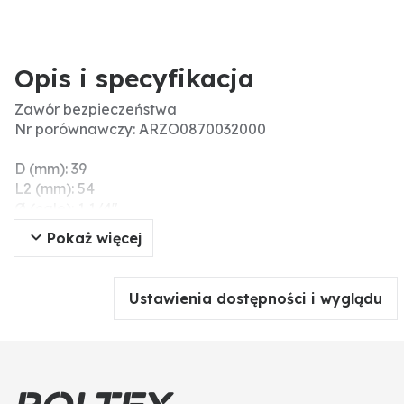
Opis i specyfikacja
Zawór bezpieczeństwa
Nr porównawczy: ARZO0870032000
D (mm): 39
L2 (mm): 54
Ø (cale): 1 1/4"
Ciśnienie robocze (bar): 0,3 → 1,5
Pokaż więcej
d (mm): 33
H (mm): 195
L1 (mm): 58
Ustawienia dostępności i wyglądu
Menke-Nr.: 26012
Materiał: mosiądz