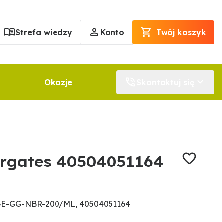
Strefa wiedzy
Konto
Twój koszyk
Okazje
Skontaktuj się
rgates 40504051164
GE-GG-NBR-200/ML, 40504051164