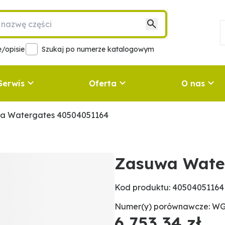
/opisie
Szukaj po numerze katalogowym
Serwis
Oferta
O nas
a Watergates 40504051164
Zasuwa Wate
Kod produktu: 40504051164
Numer(y) porównawcze: W
6 753,34 zł