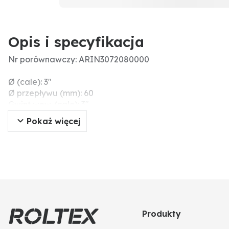
Opis i specyfikacja
Nr porównawczy: ARIN3072080000
Ø (cale): 3"
Ø przepływu (mm): 60
Gwint wew. (cale): 3"
Uruchamianie zaworu: Koło ręczne
Pokaż więcej
Produkty