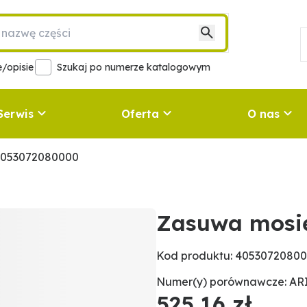
/opisie
Szukaj po numerze katalogowym
Serwis
Oferta
O nas
4053072080000
Zasuwa mosi
Kod produktu: 4053072080
Numer(y) porównawcze: AR
525,16 zł