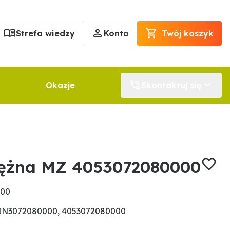
Strefa wiedzy
Konto
Twój koszyk
Okazje
Skontaktuj się
ężna MZ 4053072080000
000
IN3072080000, 4053072080000