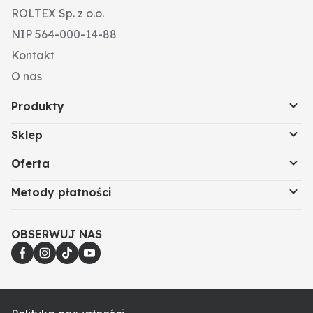
ROLTEX Sp. z o.o.
Wersja: 6"
Szerokość nominalna (mm): 143
NIP 564-000-14-88
Dodatkowe informacje: zakres temperatury: -20°C
Kontakt
do +90°C
O nas
Produkty
Sklep
Oferta
Metody płatności
OBSERWUJ NAS