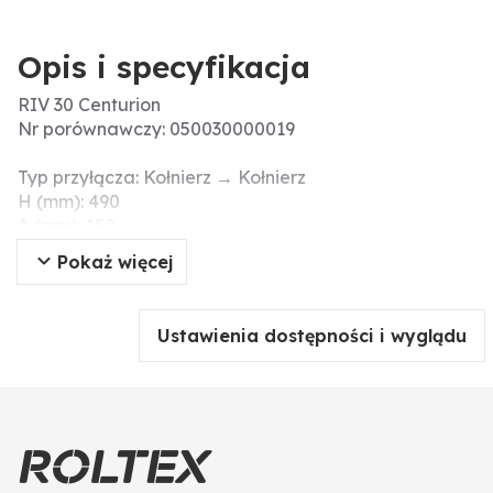
Opis i specyfikacja
RIV 30 Centurion
Nr porównawczy: 050030000019
Typ przyłącza: Kołnierz → Kołnierz
H (mm): 490
A (mm): 150
Zakres temperatury (°C): -20°C → +90°C
Pokaż więcej
Obsługa zasuwy: bez
Typ zasuwy: Zasuwa klinowa
S (mm): 116
Ustawienia dostępności i wyglądu
L (mm): 180
Ciśnienie robocze maks. (bar): 4
h (mm): 390
h1 (mm): 320
Szerokość nominalna/cale: 6"
Ø (mm): 143
F (mm): 13