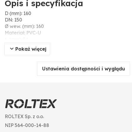
Opis i specyfikacja
D (mm): 160
DN: 150
Ø wew. (mm): 160
Materiał: PVC-U
L (mm): 86
Ciśnienie robocze maks. (bar): 16
Pokaż więcej
Dodatkowe informacje: z odlewu wtryskowego
Ustawienia dostępności i wyglądu
ROLTEX Sp. z o.o.
NIP 564-000-14-88