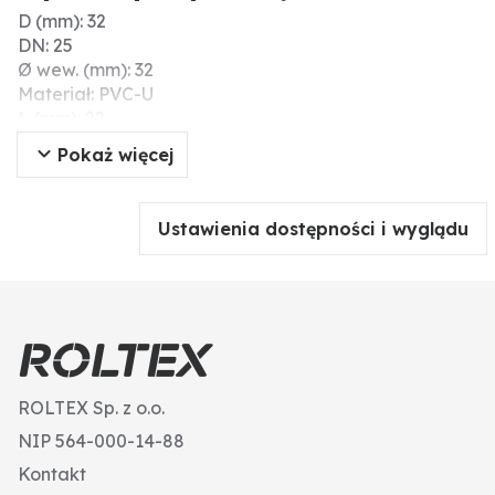
D (mm): 32
DN: 25
Ø wew. (mm): 32
Materiał: PVC-U
L (mm): 22
Ciśnienie robocze maks. (bar): 16
Pokaż więcej
Dodatkowe informacje: z odlewu wtryskowego
Ustawienia dostępności i wyglądu
ROLTEX Sp. z o.o.
NIP 564-000-14-88
Kontakt