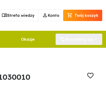
Strefa wiedzy
Konto
Twój koszyk
Okazje
Skontaktuj się
1030010