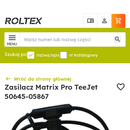
MENU
Szukaj po
nazwa/opis
nr katalogowy
Wróć do strony głównej
Zasilacz Matrix Pro TeeJet
50645-05867