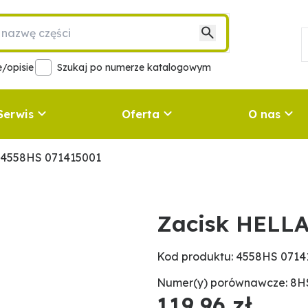
/opisie
Szukaj po numerze katalogowym
Serwis
Oferta
O nas
 4558HS 071415001
Zacisk HELL
Kod produktu: 4558HS 0714
Numer(y) porównawcze: 8HS
119,96 zł