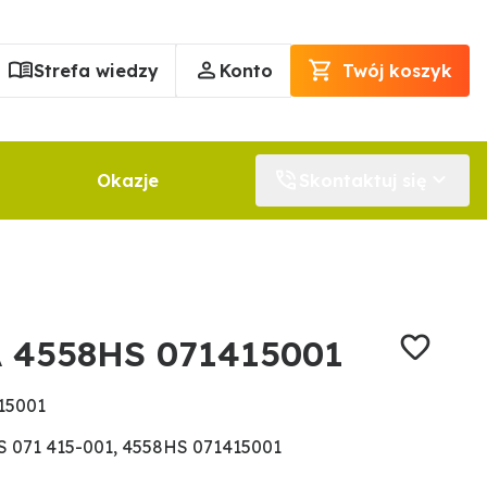
Strefa wiedzy
Konto
Twój koszyk
Okazje
Skontaktuj się
A 4558HS 071415001
15001
 071 415-001, 4558HS 071415001