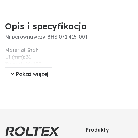
Opis i specyfikacja
Nr porównawczy: 8HS 071 415-001
Materiał: Stahl
L1 (mm): 31
Zawartość: 100
L (mm): 52
Pokaż więcej
Wysokość (mm): 5
Powierzchnia: verzinkt
Informacje dodatkowe: • für Wandstärke 1 - 2 mm
Szerokość (mm): 12
Długość (mm): 52,5
Produkty